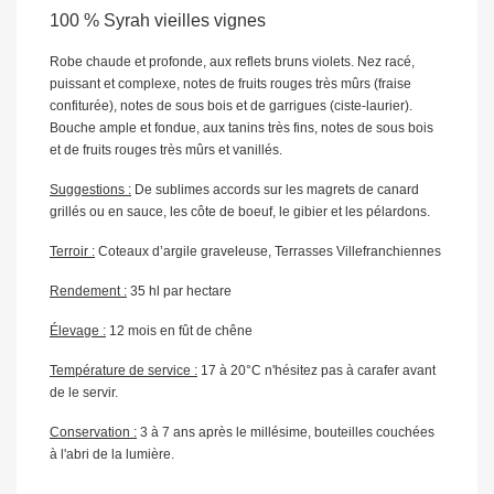
100 % Syrah vieilles vignes
Robe chaude et profonde, aux reflets bruns violets. Nez racé,
puissant et complexe, notes de fruits rouges très mûrs (fraise
confiturée), notes de sous bois et de garrigues (ciste-laurier).
Bouche ample et fondue, aux tanins très fins, notes de sous bois
et de fruits rouges très mûrs et vanillés.
Suggestions :
De sublimes accords sur les magrets de canard
grillés ou en sauce, les côte de boeuf, le gibier et les pélardons.
Terroir :
Coteaux d’argile graveleuse, Terrasses Villefranchiennes
Rendement :
35 hl par hectare
Élevage :
12 mois en fût de chêne
Température de service :
17 à 20°C n'hésitez pas à carafer avant
de le servir.
Conservation :
3 à 7 ans après le millésime, bouteilles couchées
à l'abri de la lumière.