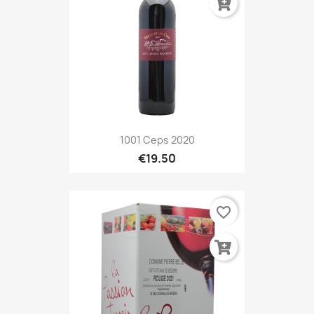
1001 Ceps 2020
€19.50
favorite_border