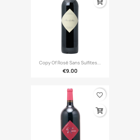
Copy Of Rosé Sans Sulfites...
€9.00
favorite_border