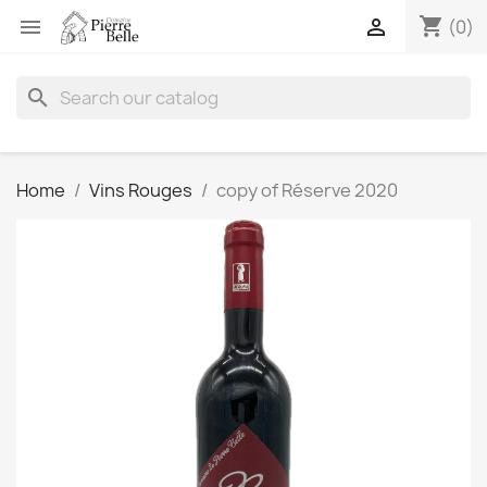
shopping_cart


(0)
search
Home
Vins Rouges
copy of Réserve 2020