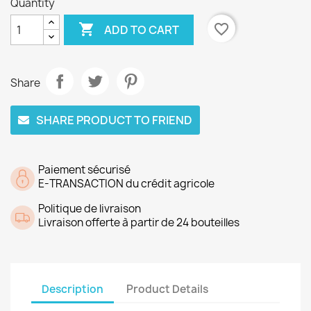
Quantity

favorite_border
ADD TO CART
Share
SHARE PRODUCT TO FRIEND
Paiement sécurisé
E-TRANSACTION du crédit agricole
Politique de livraison
Livraison offerte à partir de 24 bouteilles
Description
Product Details