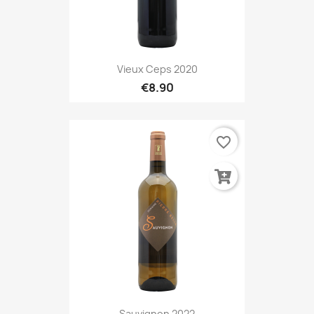
Vieux Ceps 2020
€8.90
favorite_border
Sauvignon 2022