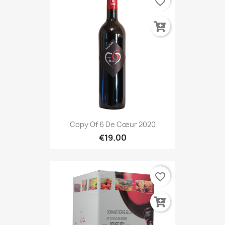
favorite_border
Copy Of 6 De Cœur 2020
€19.00
favorite_border