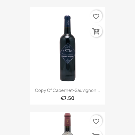
favorite_border
Copy Of Cabernet-Sauvignon...
€7.50
favorite_border