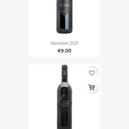
Marselan 2021
€9.00
favorite_border