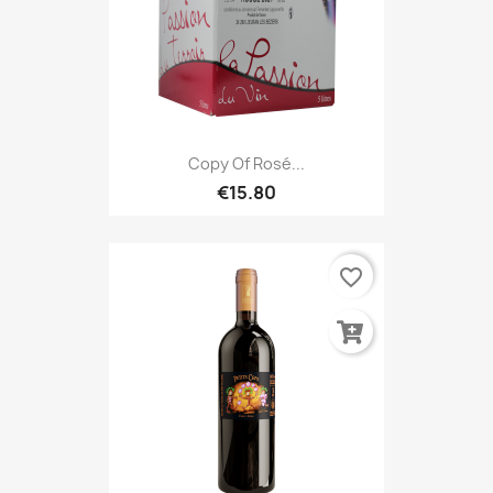
Copy Of Rosé...
€15.80
favorite_border