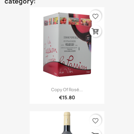
category:
favorite_border
Copy Of Rosé...
€15.80
favorite_border