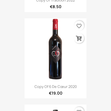
Copy Of Tradition 2022
€8.50
favorite_border
Copy Of 6 De Cœur 2020
€19.00