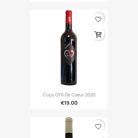
favorite_border
Copy Of 6 De Cœur 2020
€19.00
favorite_border