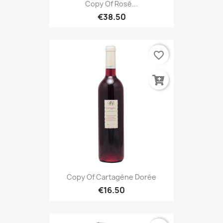
Copy Of Rosé...
€38.50
favorite_border
Copy Of Cartagène Dorée
€16.50