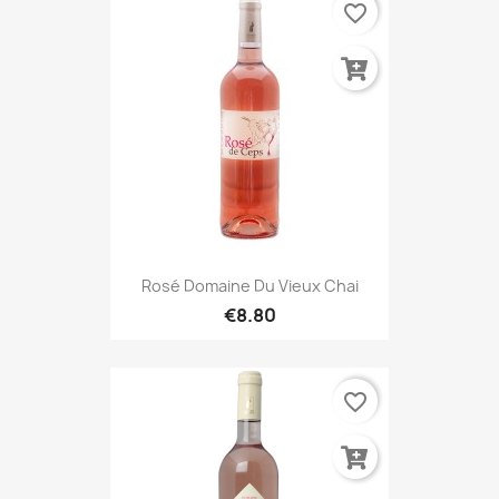
favorite_border
Rosé Domaine Du Vieux Chai
€8.80
favorite_border