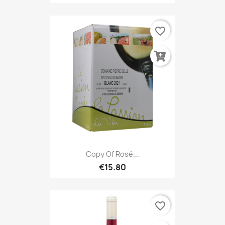
favorite_border
Copy Of Rosé...
€15.80
favorite_border