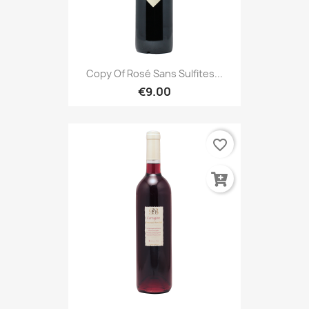
Copy Of Rosé Sans Sulfites...
€9.00
favorite_border