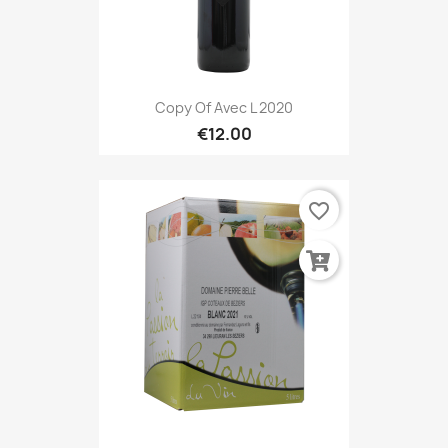
Copy Of Avec L 2020
€12.00
favorite_border