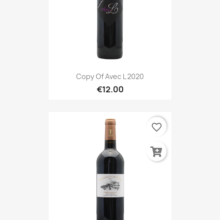
Copy Of Avec L 2020
€12.00
favorite_border