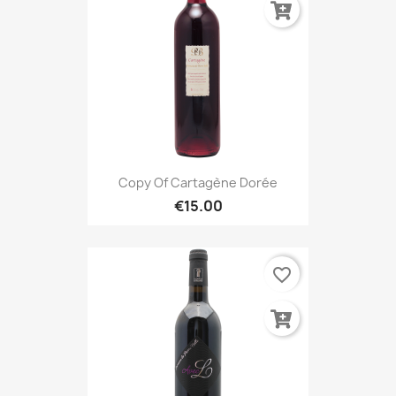
Copy Of Cartagène Dorée
€15.00
favorite_border