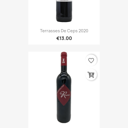
Terrasses De Ceps 2020
€13.00
favorite_border