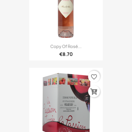
Copy Of Rosé...
€8.70
favorite_border