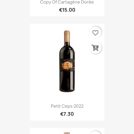
Copy Of Cartagène Dorée
€15.00
favorite_border
Petit Ceps 2022
€7.30