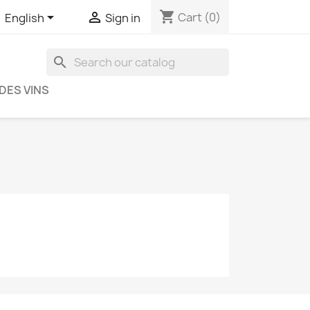
shopping_cart


Cart
(0)
English
Sign in
search
DES VINS