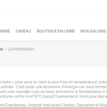
VIGNE
CAVEAU
BOUTIQUE EN LIGNE
NOS SALONS 
ve
La Vinification
u matin ) pour avoir le raisin le plus frais en température( en
es arômes. C'est aussi une économie d'énergie car nous ferment
jus vers une nouvelle cuve ou nous activerons la fermentation à 
atures, entre 14 et 16°C durant 3 semaines à 1 mois pour des ar
sins Chardonnay, Viognier mais aussi Chasan, Sauvignon et Mus