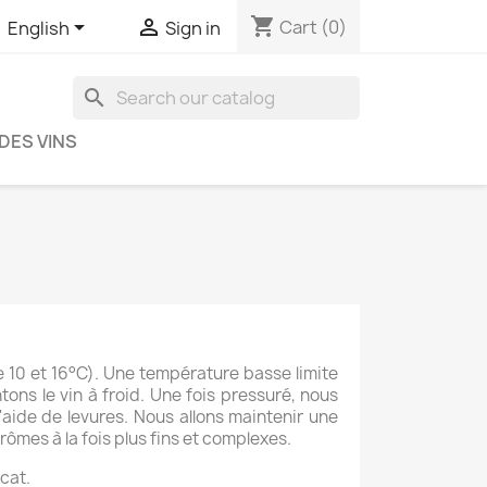
shopping_cart


Cart
(0)
English
Sign in
search
DES VINS
tre 10 et 16°C). Une température basse limite
ons le vin à froid.
Une fois pressuré, nous
l'aide de levures. Nous allons maintenir une
ômes à la fois plus fins et complexes.
cat.