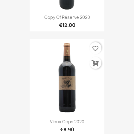
Copy Of Réserve 2020
€12.00
favorite_border
Vieux Ceps 2020
€8.90