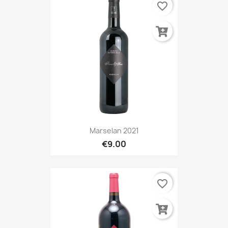
favorite_border
Marselan 2021
€9.00
favorite_border