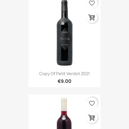
favorite_border
Copy Of Petit Verdot 2021
€9.00
favorite_border