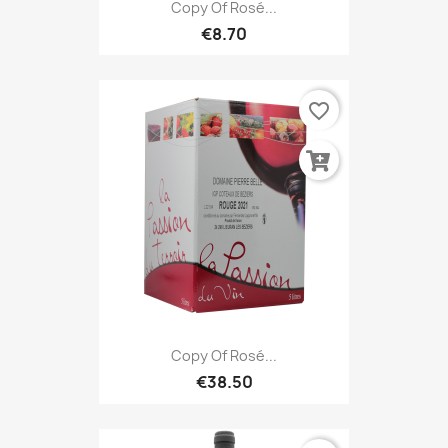
Copy Of Rosé...
€8.70
favorite_border
Copy Of Rosé...
€38.50