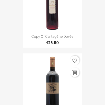
Copy Of Cartagène Dorée
€16.50
favorite_border