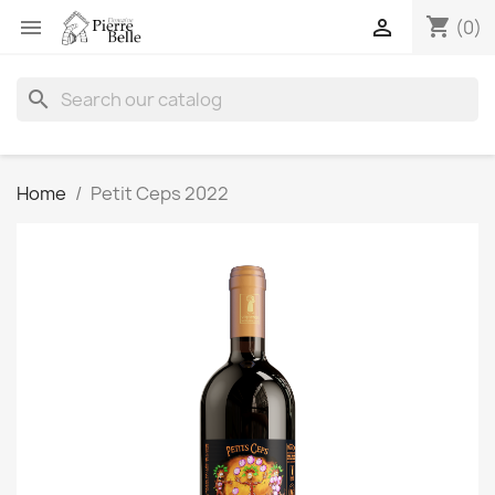
shopping_cart


(0)
search
Home
Petit Ceps 2022