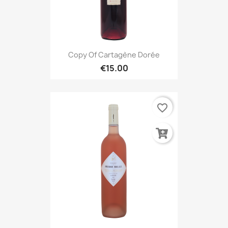
Copy Of Cartagène Dorée
€15.00
favorite_border