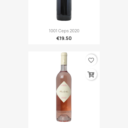
1001 Ceps 2020
€19.50
favorite_border