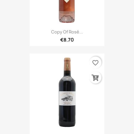
Copy Of Rosé...
€8.70
favorite_border