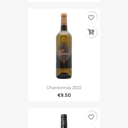
favorite_border
Chardonnay 2022
€9.50
favorite_border