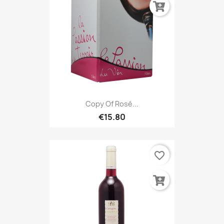
Copy Of Rosé...
€15.80
favorite_border