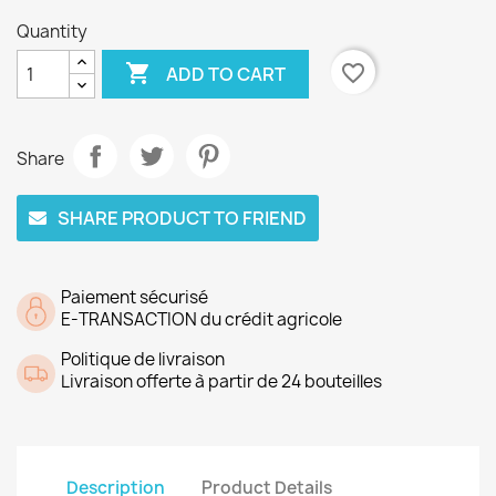
Quantity

favorite_border
ADD TO CART
Share
SHARE PRODUCT TO FRIEND
Paiement sécurisé
E-TRANSACTION du crédit agricole
Politique de livraison
Livraison offerte à partir de 24 bouteilles
Description
Product Details