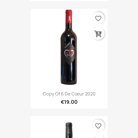
favorite_border
Copy Of 6 De Cœur 2020
€19.00
favorite_border