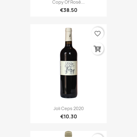
Copy Of Rosé...
€38.50
favorite_border
Joli Ceps 2020
€10.30