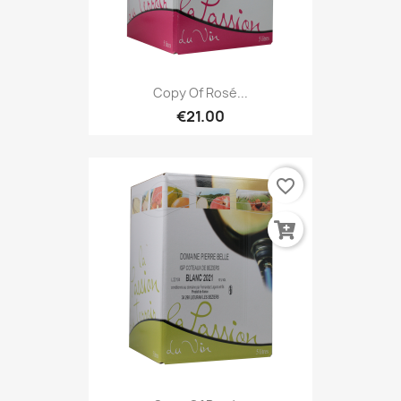
Copy Of Rosé...
€21.00
favorite_border