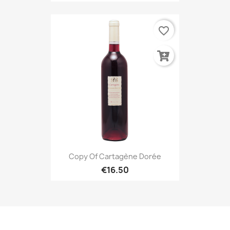
favorite_border
Copy Of Cartagène Dorée
€16.50