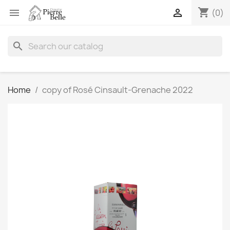
shopping_cart


(0)
search
Home
copy of Rosé Cinsault-Grenache 2022