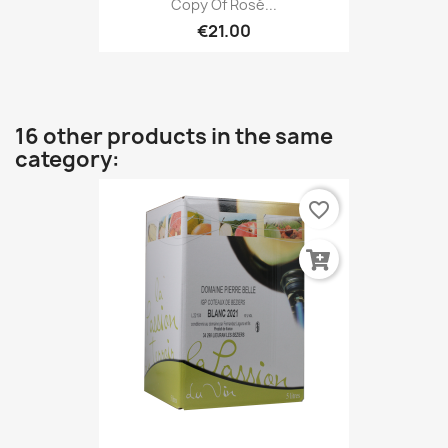
Copy Of Rosé...
€21.00
16 other products in the same
category:
favorite_border