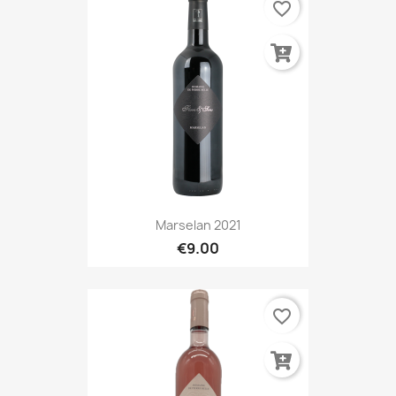
favorite_border
Marselan 2021
€9.00
favorite_border