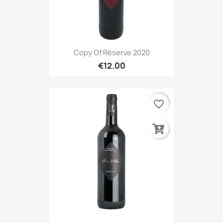
Copy Of Réserve 2020
€12.00
favorite_border