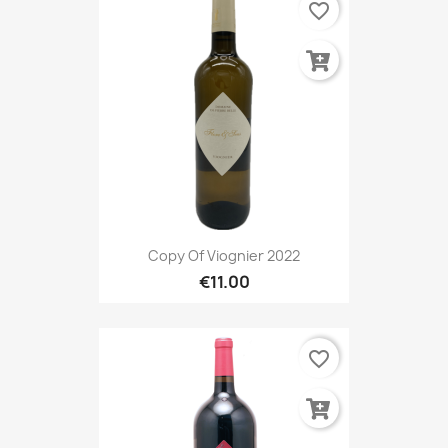
favorite_border
Copy Of Viognier 2022
€11.00
favorite_border