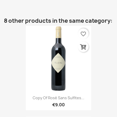
8 other products in the same category:
favorite_border
Copy Of Rosé Sans Sulfites...
€9.00