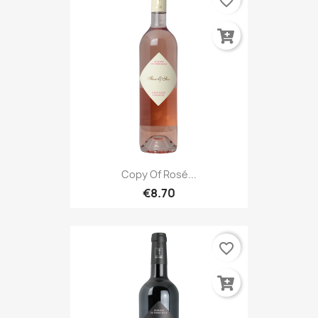
favorite_border
Copy Of Rosé...
€8.70
favorite_border