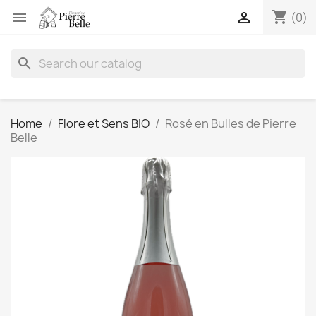
shopping_cart


(0)
search
Home
Flore et Sens BIO
Rosé en Bulles de Pierre
Belle