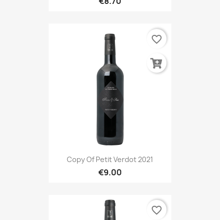
€8.70
favorite_border
Copy Of Petit Verdot 2021
€9.00
favorite_border