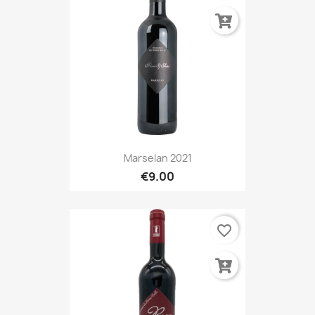
Marselan 2021
€9.00
favorite_border