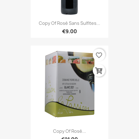
Copy Of Rosé Sans Sulfites...
€9.00
favorite_border
Copy Of Rosé...