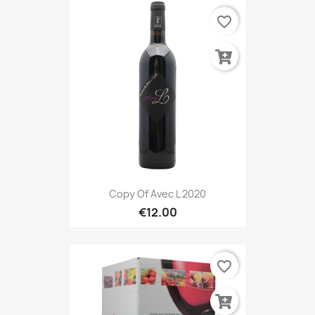
favorite_border
Copy Of Avec L 2020
€12.00
favorite_border