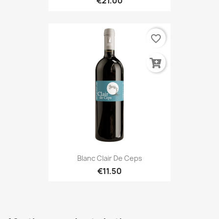
€21.00
favorite_border
Blanc Clair De Ceps
€11.50