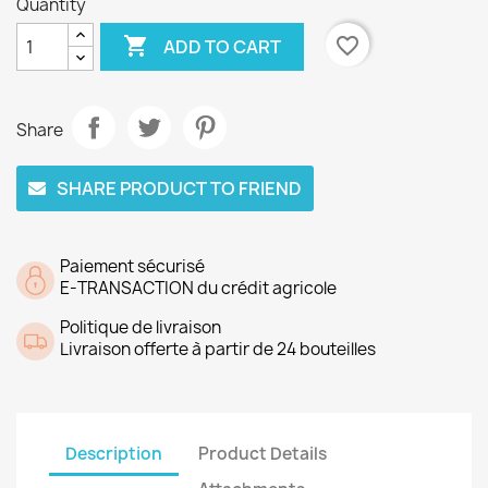
Quantity

favorite_border
ADD TO CART
Share
SHARE PRODUCT TO FRIEND
Paiement sécurisé
E-TRANSACTION du crédit agricole
Politique de livraison
Livraison offerte à partir de 24 bouteilles
Description
Product Details