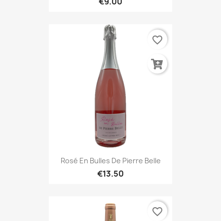
€9.00
favorite_border
Rosé En Bulles De Pierre Belle
€13.50
favorite_border