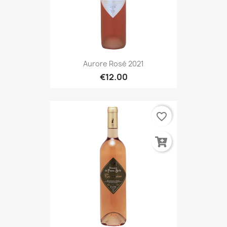
Aurore Rosé 2021
€12.00
favorite_border