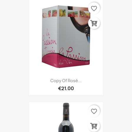
favorite_border
Copy Of Rosé...
€21.00
favorite_border