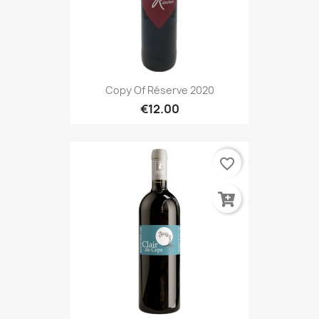
Copy Of Réserve 2020
€12.00
favorite_border