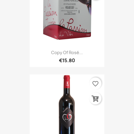
Copy Of Rosé...
€15.80
favorite_border