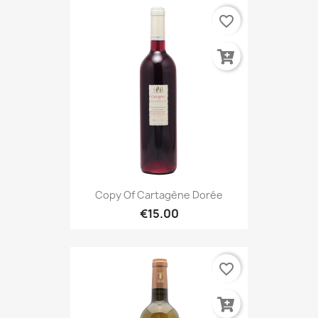
favorite_border
Copy Of Cartagène Dorée
€15.00
favorite_border