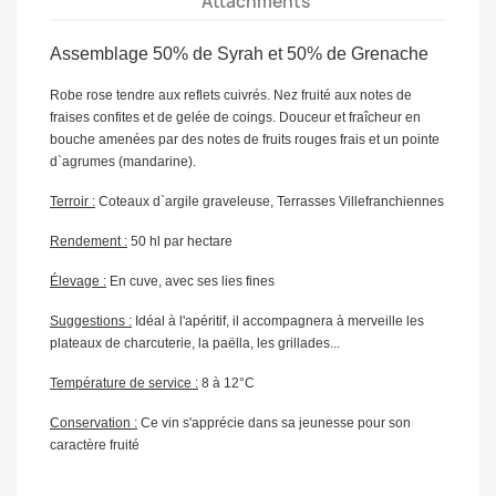
Attachments
Assemblage 50% de Syrah et 50% de Grenache
Robe rose tendre aux reflets cuivrés. Nez fruité aux notes de
fraises confites et de gelée de coings. Douceur et fraîcheur en
bouche amenées par des notes de fruits rouges frais et un pointe
d`agrumes (mandarine).
Terroir :
Coteaux d`argile graveleuse, Terrasses Villefranchiennes
Rendement :
50 hl par hectare
Élevage :
En cuve, avec ses lies fines
Suggestions :
Idéal à l'apéritif, il accompagnera à merveille les
plateaux de charcuterie, la paëlla, les grillades...
Température de service :
8 à 12°C
Conservation :
Ce vin s'apprécie dans sa jeunesse pour son
caractère fruité