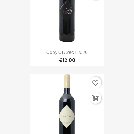
Copy Of Avec L 2020
€12.00
favorite_border