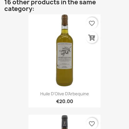
16 other products in the same
category:
favorite_border
Huile D'Olive D'Arbequine
€20.00
favorite_border