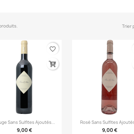
2 produits.
Trier 
favorite_border
Aperçu rapide
Aperçu rapide


ge Sans Sulfites Ajoutés...
Rosé Sans Sulfites Ajoutés
9,00 €
9,00 €