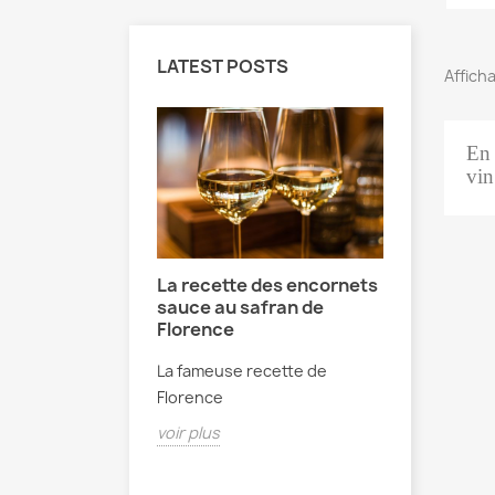
LATEST POSTS
Afficha
En 
vin
La recette des encornets
sauce au safran de
Florence
La fameuse recette de
Florence
voir plus
évènements :
Prochain
 nos prochains
Les dates