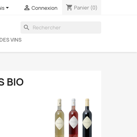
shopping_cart


Panier
(0)
is
Connexion
search
DES VINS
S BIO