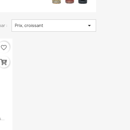

par :
Prix, croissant
favorite_border
...