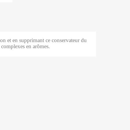
tion et en supprimant ce conservateur du
si complexes en arômes.
ains évènements :
tes de nos prochains