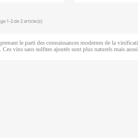
ge 1-2 de 2 article(s)
prenant le parti des connaissances modernes de la vinifica
. Ces vins sans sulfites ajoutés sont plus naturels mais aus
La recette des encornets
sauce au safran de
Florence
La fameuse recette de
Florence
voir plus
s évènements :
Proch
 de nos prochains
Les da