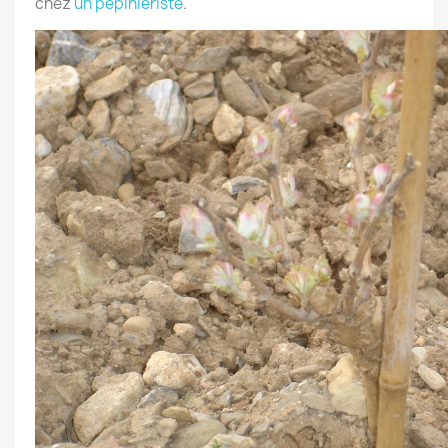
chez
un pépiniériste
.