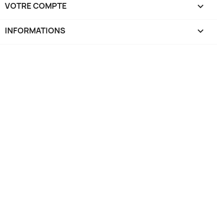
VOTRE COMPTE

INFORMATIONS
keyboard_arrow_down