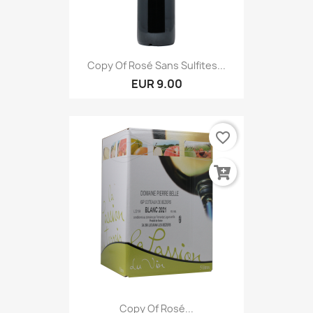
Copy Of Rosé Sans Sulfites...
EUR 9.00
favorite_border
Copy Of Rosé...