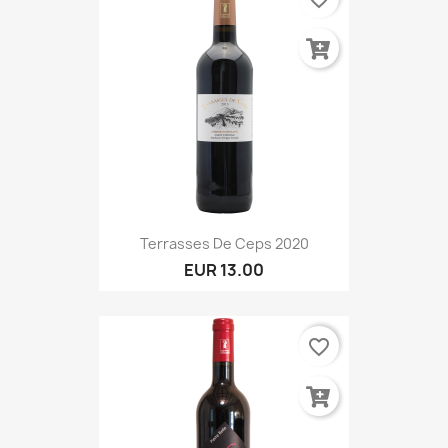
Terrasses De Ceps 2020
EUR 13.00
favorite_border