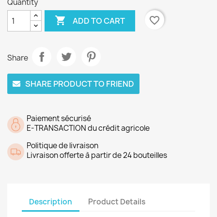
Quantity

favorite_border
ADD TO CART
Share
SHARE PRODUCT TO FRIEND
Paiement sécurisé
E-TRANSACTION du crédit agricole
Politique de livraison
Livraison offerte à partir de 24 bouteilles
Description
Product Details