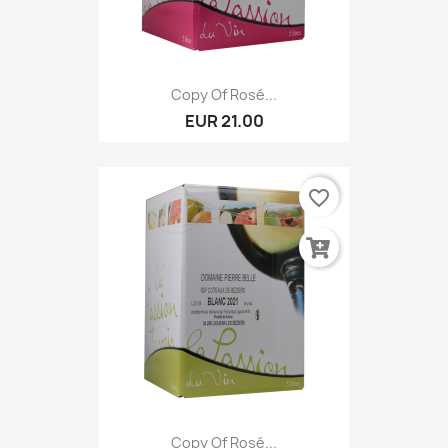
Copy Of Rosé...
EUR 21.00
favorite_border
Copy Of Rosé...