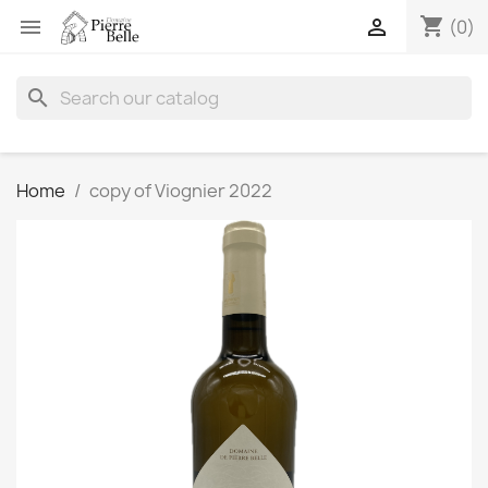
shopping_cart


(0)
search
Home
copy of Viognier 2022