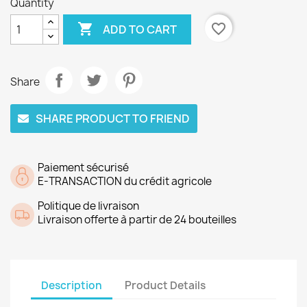
Quantity

favorite_border
ADD TO CART
Share
SHARE PRODUCT TO FRIEND
Paiement sécurisé
E-TRANSACTION du crédit agricole
Politique de livraison
Livraison offerte à partir de 24 bouteilles
Description
Product Details