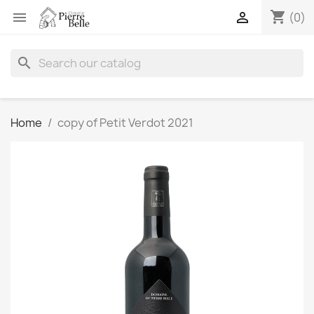
shopping_cart


(0)
search
Home
copy of Petit Verdot 2021