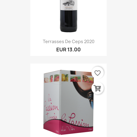
Terrasses De Ceps 2020
EUR 13.00
favorite_border