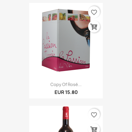
favorite_border
Copy Of Rosé...
EUR 15.80
favorite_border