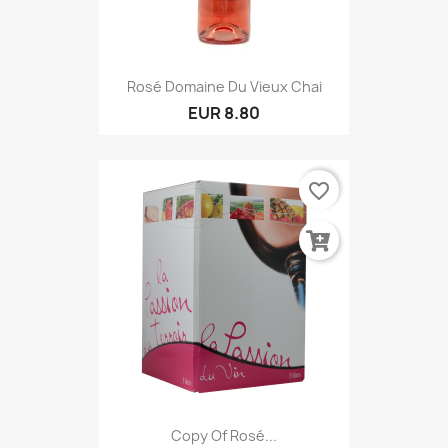
Rosé Domaine Du Vieux Chai
EUR 8.80
favorite_border
Copy Of Rosé...