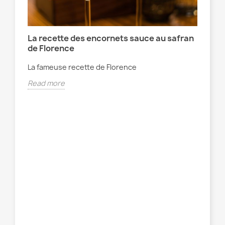
La recette des encornets sauce au safran
de Florence
La fameuse recette de Florence
Read more
Pr
e
Les
iry
Mar