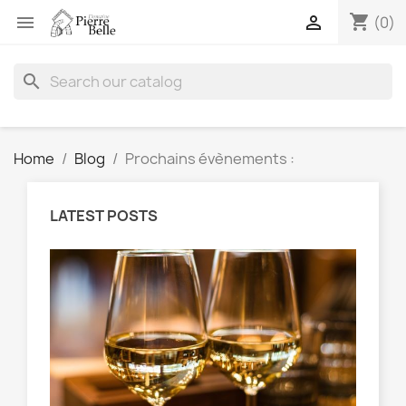
shopping_cart


(0)
search
Home
Blog
Prochains évènements :
LATEST POSTS